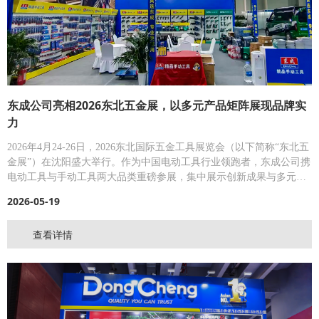
东成公司亮相2026东北五金展，以多元产品矩阵展现品牌实
力
2026年4月24-26日，2026东北国际五金工具展览会（以下简称“东北五
金展”）在沈阳盛大举行。作为中国电动工具行业领跑者，东成公司携
电动工具与手动工具两大品类重磅参展，集中展示创新成果与多元化
产品矩阵，以硬核产品和真诚服务，全面彰显品牌综合实力与行业影
2026-05-19
响力。
查看详情